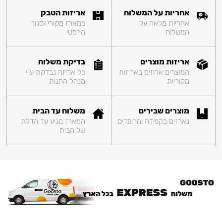
אחריות על המשלוח
אריזות הטבק
אחריות מלאה על
במארז מקורי וסגור
המשלוח
הרמטי
אריזות מוצרים
בדיקת משלוח
המוצרים ארוזים באריזות
כל אריזה נבדקת ע"י
מקוריות
מנהל החנות
מוצרים שבירים
משלוח עד הבית
נארזים בקפידה ומרופדים
המארז מגיע עד הדלת
של הבית