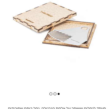
מעמד לגחלים ששומר על צלחת הנרגילה. גחל רותח שמורידים