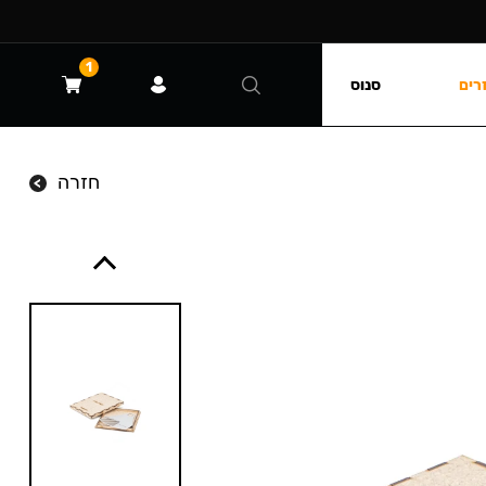
1
רים
סנוס
חזרה