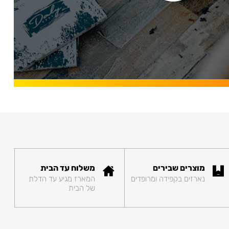
מוצרים שבירים
משלוח עד הבית
נארזים בקפידה ומרופדים
המארז מגיע עד הדלת
של הבית