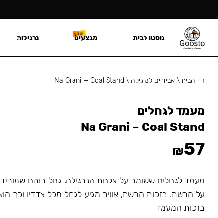
גוסטו לבית
מבצעים
נרגילות
דף הבית
\
אביזרים לנרגילה
\
Na Grani — Coal Stand
מעמד לגחלים
Na Grani – Coal Stand
57
₪
מעמד לגחלים ששומר על צלחת הנרגילה. גחל רותח שמורידי
על הרשת. בזכות הרשת, אוויר מגיע לגחל מכל צדדיו וכך הוא
בזכות המעמד