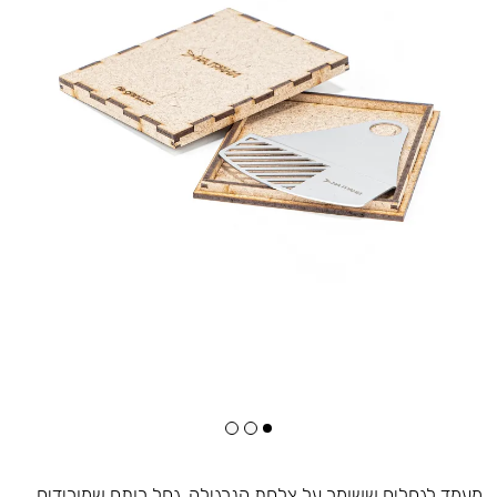
מעמד לגחלים ששומר על צלחת הנרגילה. גחל רותח שמורידים