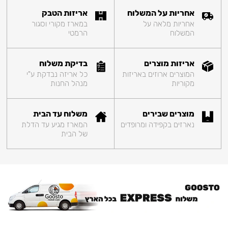
אחריות על המשלוח
אריזות הטבק
אחריות מלאה על
במארז מקורי וסגור
המשלוח
הרמטי
אריזות מוצרים
בדיקת משלוח
המוצרים ארוזים באריזות
כל אריזה נבדקת ע"י
מקוריות
מנהל החנות
מוצרים שבירים
משלוח עד הבית
נארזים בקפידה ומרופדים
המארז מגיע עד הדלת
של הבית