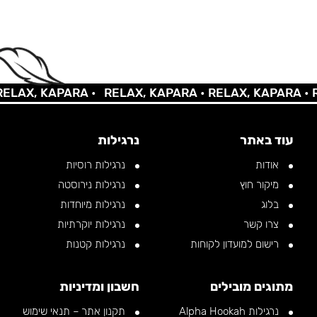
AX, KAPARA •
RELAX, KAPARA •
RELAX, KAPARA •
REL
עוד באתר
נרגילות
אודות
נרגילות רוסיות
מיקור חוץ
נרגילות נירוסטה
בלוג
נרגילות מיוחדות
צרו קשר
נרגילות יוקרתיות
רישום למועדון לקוחות
נרגילות קטנות
מתוגים מובילים
חשבון ומדיניות
נרגילות Alpha Hookah
תקנון אתר – תנאי שימוש