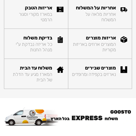
אחריות על המשלוח
אריזות הטבק
אחריות מלאה על
במארז מקורי וסגור
המשלוח
הרמטי
אריזות מוצרים
בדיקת משלוח
המוצרים ארוזים באריזות
כל אריזה נבדקת ע"י
מקוריות
מנהל החנות
מוצרים שבירים
משלוח עד הבית
נארזים בקפידה ומרופדים
המארז מגיע עד הדלת
של הבית