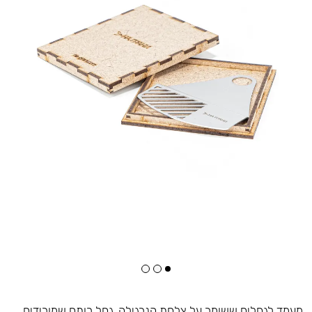
מעמד לגחלים ששומר על צלחת הנרגילה. גחל רותח שמורידים