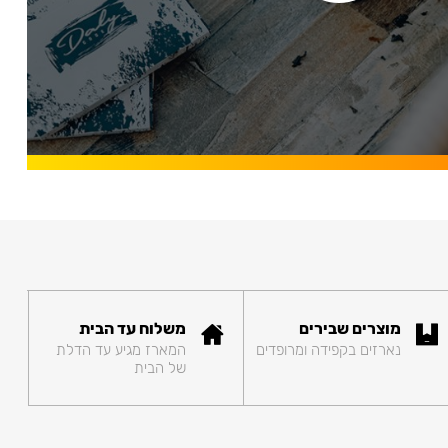
מוצרים שבירים
משלוח עד הבית
נארזים בקפידה ומרופדים
המארז מגיע עד הדלת
של הבית