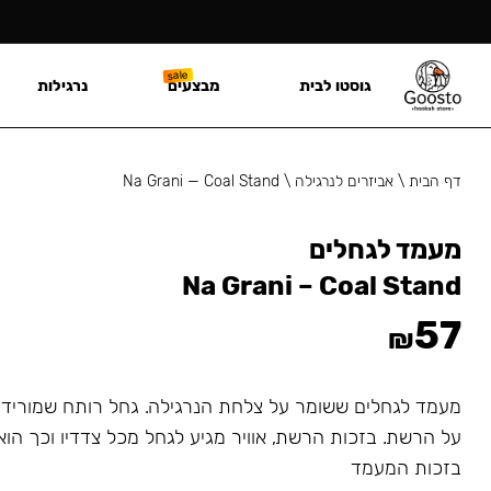
גוסטו לבית
מבצעים
נרגילות
דף הבית
\
אביזרים לנרגילה
\
Na Grani — Coal Stand
מעמד לגחלים
Na Grani – Coal Stand
57
₪
מעמד לגחלים ששומר על צלחת הנרגילה. גחל רותח שמורידי
על הרשת. בזכות הרשת, אוויר מגיע לגחל מכל צדדיו וכך הוא
בזכות המעמד