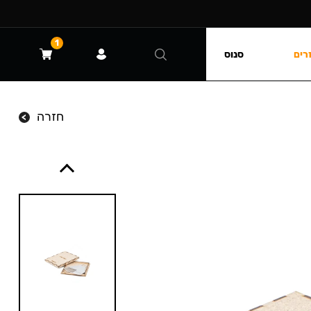
1
רים
סנוס
חזרה