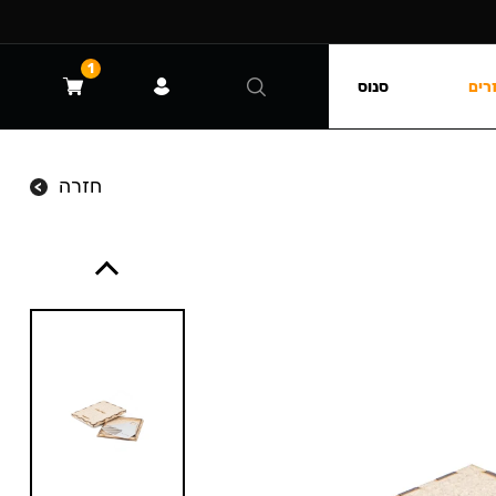
1
רים
סנוס
חזרה