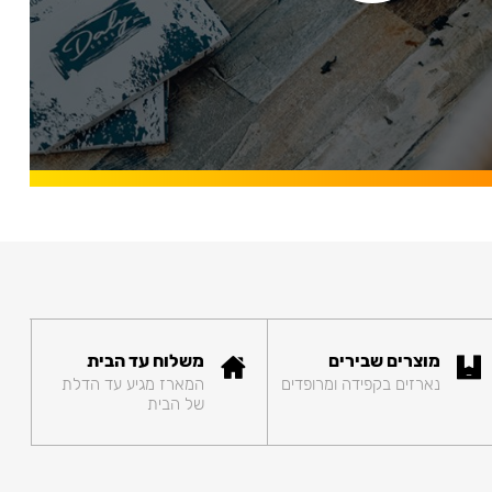
מוצרים שבירים
משלוח עד הבית
נארזים בקפידה ומרופדים
המארז מגיע עד הדלת
של הבית