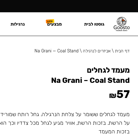
גוסטו לבית
מבצעים
נרגילות
דף הבית
\
אביזרים לנרגילה
\
Na Grani — Coal Stand
מעמד לגחלים
Na Grani – Coal Stand
57
₪
מעמד לגחלים ששומר על צלחת הנרגילה. גחל רותח שמורידי
על הרשת. בזכות הרשת, אוויר מגיע לגחל מכל צדדיו וכך הוא
בזכות המעמד