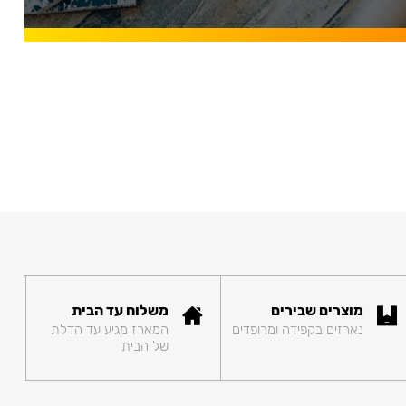
מוצרים שבירים
משלוח עד הבית
נארזים בקפידה ומרופדים
המארז מגיע עד הדלת
של הבית