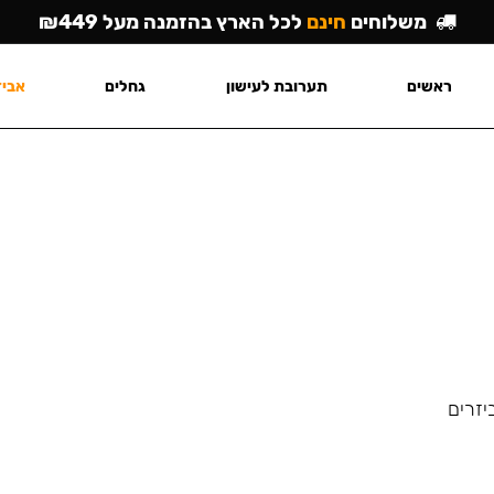
משלוחים
חינם
לכל הארץ בהזמנה מעל ₪449
ראשים
תערובת לעישון
גחלים
אביז