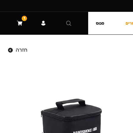
1
רים
סנוס
חזרה