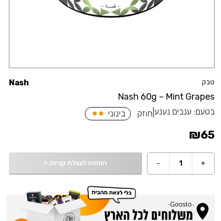
טבק
Nash
Nash 60g – Mint Grapes
בטעם:
ענבים נענע
|
חוזק
בינוני
₪
65
הוספה לעגלת קניות
+
-
1
+