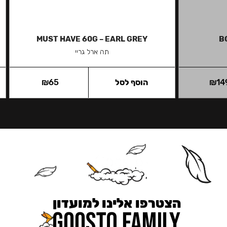
MUST HAVE 60G – EARL GREY
B
תה ארל גריי
14
₪
הוסף לסל
65
₪
הצטרפו אלינו למועדון