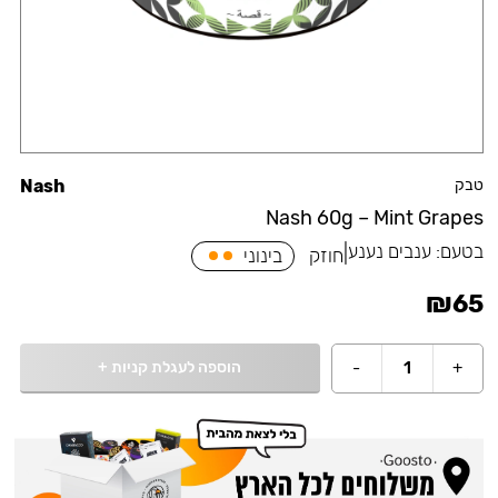
טבק
Nash
Nash 60g – Mint Grapes
בטעם:
ענבים נענע
|
חוזק
בינוני
₪
65
הוספה לעגלת קניות
+
-
1
+