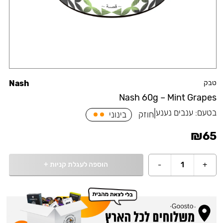
טבק
Nash
Nash 60g – Mint Grapes
בטעם:
ענבים נענע
|
חוזק
בינוני
₪
65
הוספה לעגלת קניות
+
-
1
+