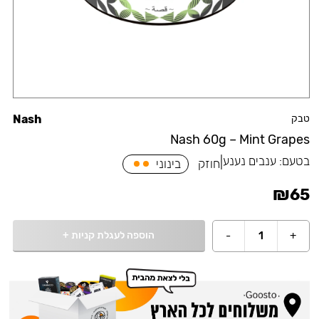
טבק
Nash
Nash 60g – Mint Grapes
בטעם:
ענבים נענע
|
חוזק
בינוני
₪
65
הוספה לעגלת קניות
+
-
1
+