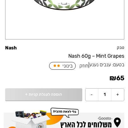
טבק
Nash
Nash 60g – Mint Grapes
בטעם:
ענבים נענע
|
חוזק
בינוני
₪
65
הוספה לעגלת קניות
+
-
1
+