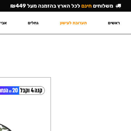
משלוחים
חינם
לכל הארץ בהזמנה מעל ₪449
ראשים
תערובת לעישון
גחלים
אביז