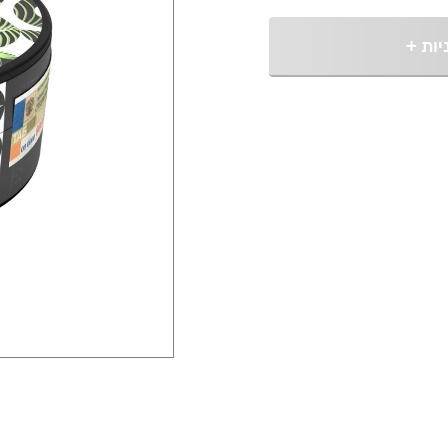
יות
+