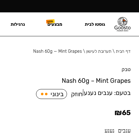
גוסטו לבית
מבצעים
נרגילות
דף הבית
\
תערובת לעישון
\
Nash 60g — Mint Grapes
טבק
Nash 60g – Mint Grapes
בטעם:
ענבים נענע
|
חוזק
בינוני
₪
65
ענבים נענע