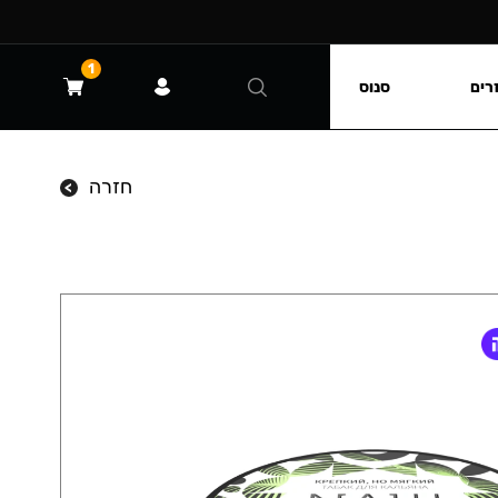
1
רים
סנוס
חזרה