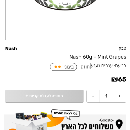
טבק
Nash
Nash 60g – Mint Grapes
בטעם:
ענבים נענע
|
חוזק
בינוני
₪
65
הוספה לעגלת קניות
+
-
1
+