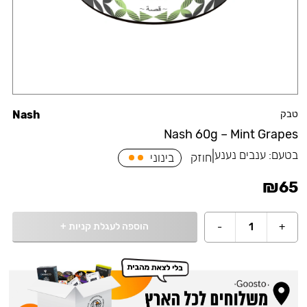
טבק
Nash
Nash 60g – Mint Grapes
בטעם:
ענבים נענע
|
חוזק
בינוני
₪
65
הוספה לעגלת קניות
+
-
1
+