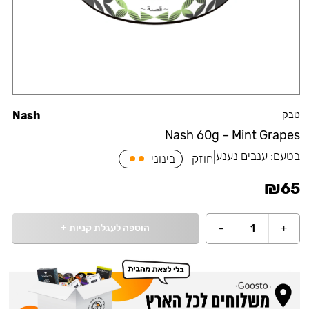
טבק
Nash
Nash 60g – Mint Grapes
בטעם:
ענבים נענע
|
חוזק
בינוני
₪
65
הוספה לעגלת קניות
+
-
1
+