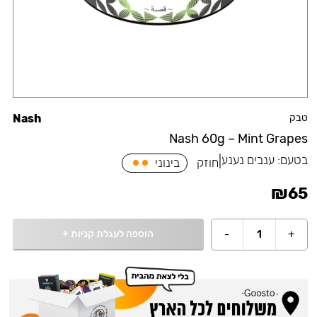
טבק
Nash
Nash 60g – Mint Grapes
בטעם:
ענבים נענע
|
חוזק
בינוני
₪
65
הוספה לעגלת קניות
+
-
1
+