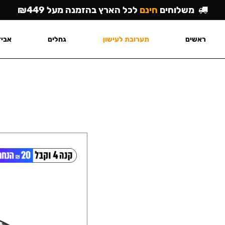
משלוחים
חינם
לכל הארץ בהזמנה מעל ₪449
ראשים
תערובת לעישון
גחלים
אביז