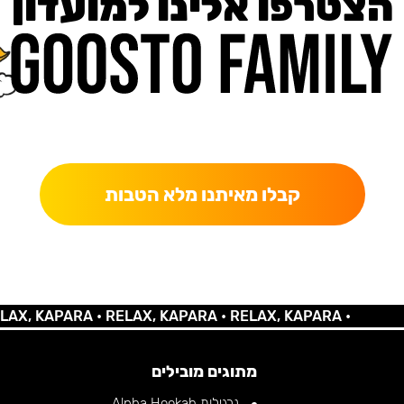
הצטרפו אלינו למועדון
כאן מקבלים יותר — הטבות, עדכונים והפתעות בלעדיות.
קבלו מאיתנו מלא הטבות
 KAPARA •
RELAX, KAPARA •
RELAX, KAPARA •
מתוגים מובילים
נרגילות Alpha Hookah