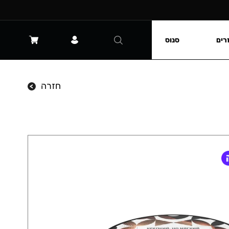
רים
סנוס
חזרה