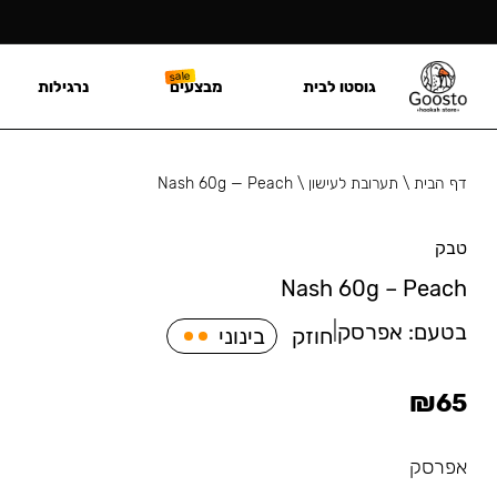
גוסטו לבית
מבצעים
נרגילות
דף הבית
\
תערובת לעישון
\
Nash 60g — Peach
טבק
Nash 60g – Peach
בטעם:
אפרסק
|
חוזק
בינוני
₪
65
אפרסק