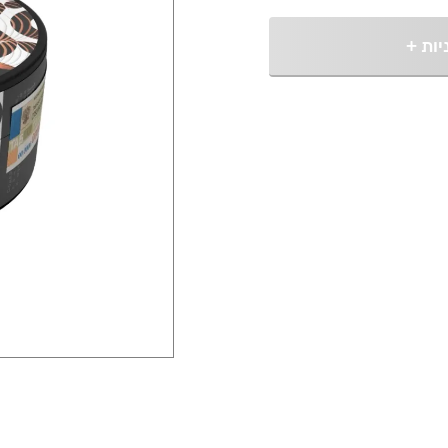
יות
+