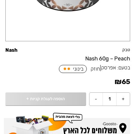
טבק
Nash
Nash 60g – Peach
בטעם:
אפרסק
|
חוזק
בינוני
₪
65
הוספה לעגלת קניות
+
-
1
+