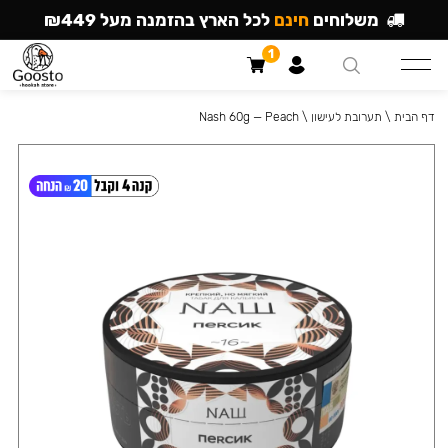
משלוחים
חינם
לכל הארץ בהזמנה מעל ₪449
1
דף הבית
\
תערובת לעישון
\
Nash 60g — Peach