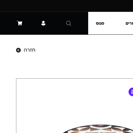
רים
סנוס
חזרה