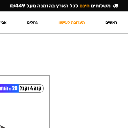
משלוחים
חינם
לכל הארץ בהזמנה מעל ₪449
ראשים
תערובת לעישון
גחלים
אביז