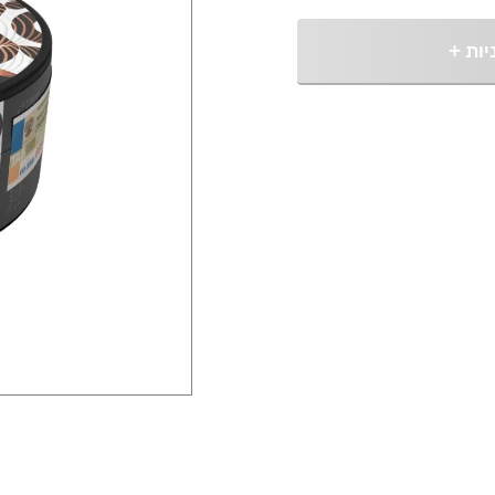
יות
+