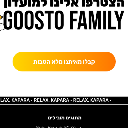
הצטרפו אלינו למועדון
כאן מקבלים יותר — הטבות, עדכונים והפתעות בלעדיות.
קבלו מאיתנו מלא הטבות
 KAPARA •
RELAX, KAPARA •
RELAX, KAPARA •
מתוגים מובילים
נרגילות Alpha Hookah