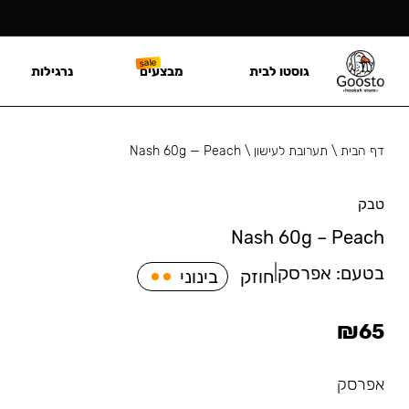
גוסטו לבית
מבצעים
נרגילות
דף הבית
\
תערובת לעישון
\
Nash 60g — Peach
טבק
Nash 60g – Peach
בטעם:
אפרסק
|
חוזק
בינוני
₪
65
אפרסק