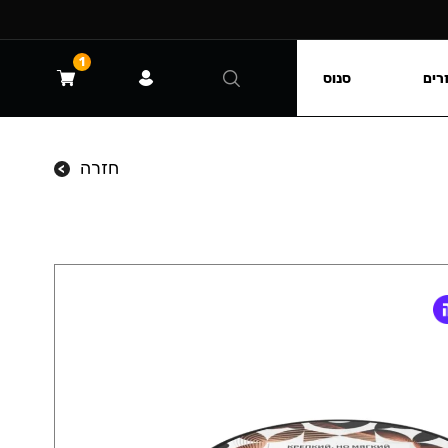
1
רים
סנוס
חזרה