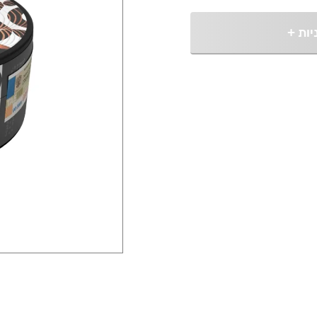
יות
+