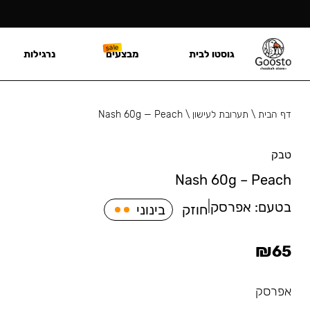
גוסטו לבית
מבצעים
נרגילות
דף הבית
\
תערובת לעישון
\
Nash 60g — Peach
טבק
Nash 60g – Peach
בטעם:
אפרסק
|
חוזק
בינוני
₪
65
אפרסק