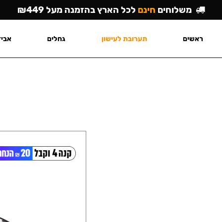
משלוחים
חינם
לכל הארץ בהזמנה מעל ₪449
ראשים
תערובת לעישון
גחלים
אביז