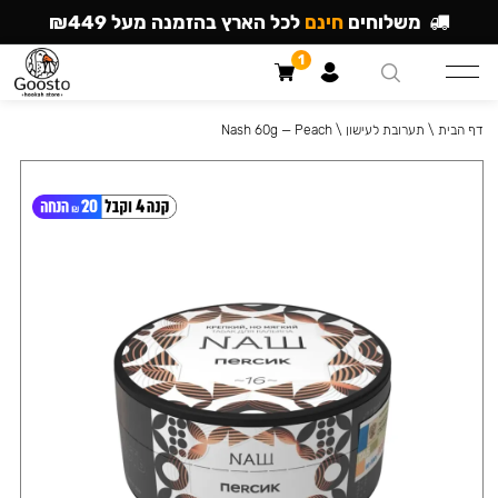
משלוחים
חינם
לכל הארץ בהזמנה מעל ₪449
1
דף הבית
\
תערובת לעישון
\
Nash 60g — Peach