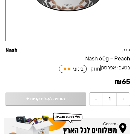
טבק
Nash
Nash 60g – Peach
בטעם:
אפרסק
|
חוזק
בינוני
₪
65
הוספה לעגלת קניות
+
-
1
+