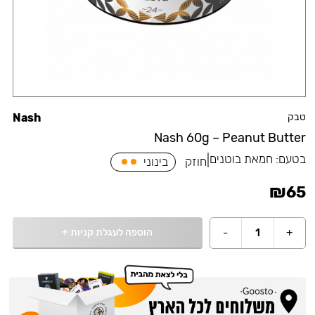
טבק
Nash
Nash 60g – Peanut Butter
בטעם:
חמאת בוטנים
|
חוזק
בינוני
₪
65
הוספה לעגלת קניות
+
-
1
+