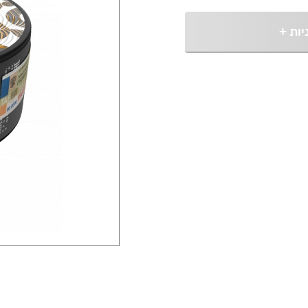
יות
+