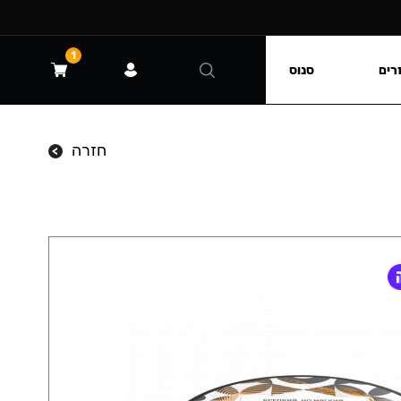
1
רים
סנוס
חזרה