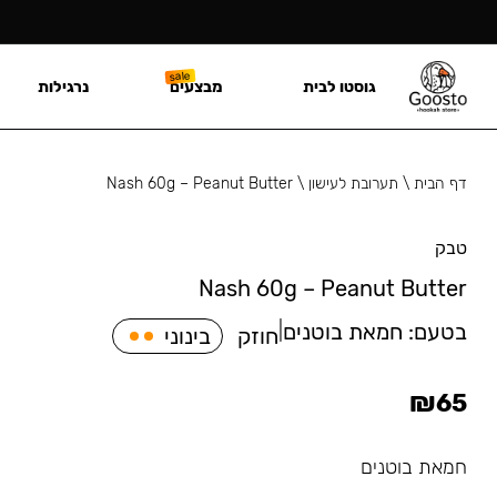
גוסטו לבית
מבצעים
נרגילות
דף הבית
\
תערובת לעישון
\
Nash 60g – Peanut Butter
טבק
Nash 60g – Peanut Butter
בטעם:
חמאת בוטנים
|
חוזק
בינוני
₪
65
חמאת בוטנים