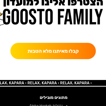
הצטרפו אלינו למועדון
כאן מקבלים יותר — הטבות, עדכונים והפתעות בלעדיות.
קבלו מאיתנו מלא הטבות
 KAPARA •
RELAX, KAPARA •
RELAX, KAPARA •
מתוגים מובילים
נרגילות Alpha Hookah