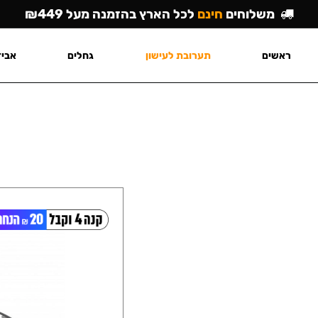
משלוחים
חינם
לכל הארץ בהזמנה מעל ₪449
ראשים
תערובת לעישון
גחלים
אביז