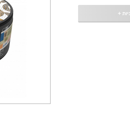
יות
+