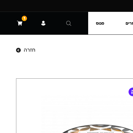
1
רים
סנוס
חזרה