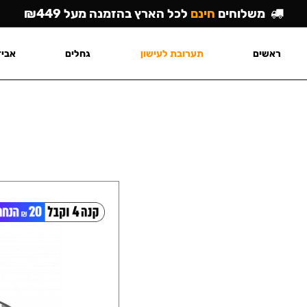
משלוחים
חינם
לכל הארץ בהזמנה מעל ₪449
ראשים
תערובת לעישון
גחלים
אביז