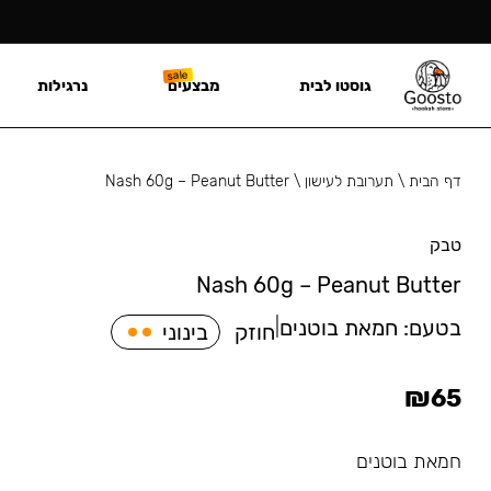
גוסטו לבית
מבצעים
נרגילות
דף הבית
\
תערובת לעישון
\
Nash 60g – Peanut Butter
טבק
Nash 60g – Peanut Butter
בטעם:
חמאת בוטנים
|
חוזק
בינוני
₪
65
חמאת בוטנים