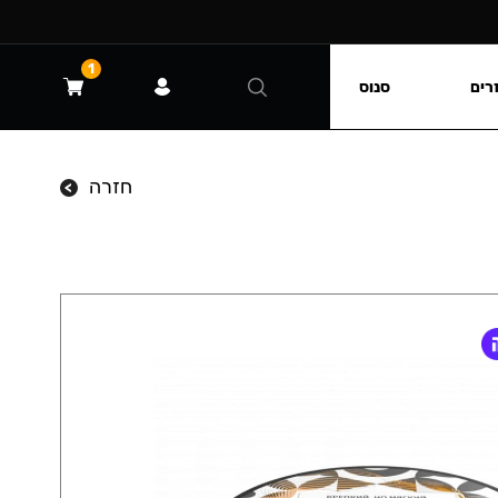
1
רים
סנוס
חזרה