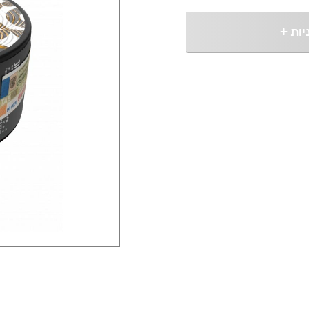
יות
+