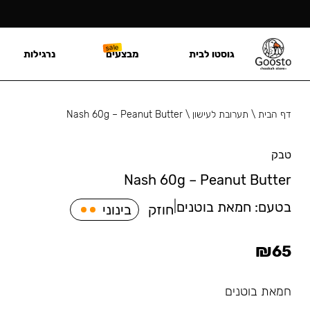
גוסטו לבית
מבצעים
נרגילות
דף הבית
\
תערובת לעישון
\
Nash 60g – Peanut Butter
טבק
Nash 60g – Peanut Butter
בטעם:
חמאת בוטנים
|
חוזק
בינוני
₪
65
חמאת בוטנים