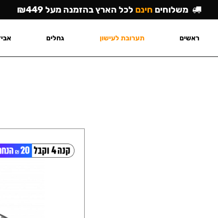
משלוחים
חינם
לכל הארץ בהזמנה מעל ₪449
ראשים
תערובת לעישון
גחלים
אביז