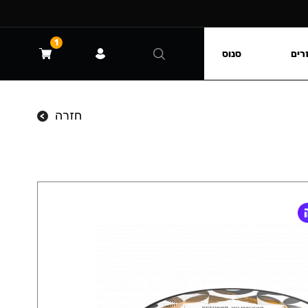
1
רים
סנוס
חזרה