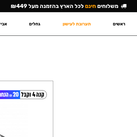
משלוחים
חינם
לכל הארץ בהזמנה מעל ₪449
ראשים
תערובת לעישון
גחלים
אביז