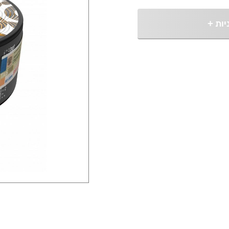
יות
+