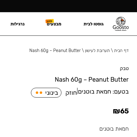
גוסטו לבית
מבצעים
נרגילות
דף הבית
\
תערובת לעישון
\
Nash 60g – Peanut Butter
טבק
Nash 60g – Peanut Butter
בטעם:
חמאת בוטנים
|
חוזק
בינוני
₪
65
חמאת בוטנים