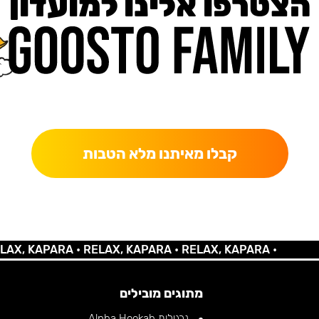
הצטרפו אלינו למועדון
כאן מקבלים יותר — הטבות, עדכונים והפתעות בלעדיות.
קבלו מאיתנו מלא הטבות
 KAPARA •
RELAX, KAPARA •
RELAX, KAPARA •
מתוגים מובילים
נרגילות Alpha Hookah