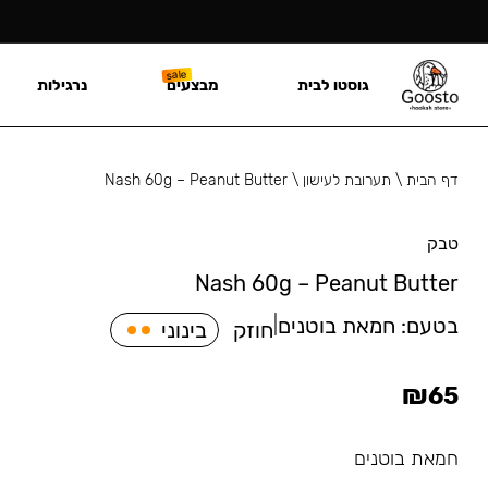
גוסטו לבית
מבצעים
נרגילות
דף הבית
\
תערובת לעישון
\
Nash 60g – Peanut Butter
טבק
Nash 60g – Peanut Butter
בטעם:
חמאת בוטנים
|
חוזק
בינוני
₪
65
חמאת בוטנים