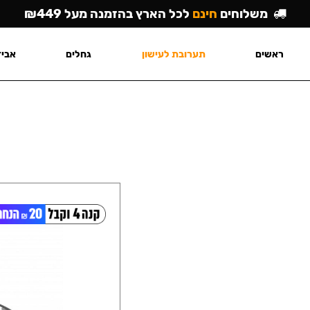
משלוחים
חינם
לכל הארץ בהזמנה מעל ₪449
ראשים
תערובת לעישון
גחלים
אביז