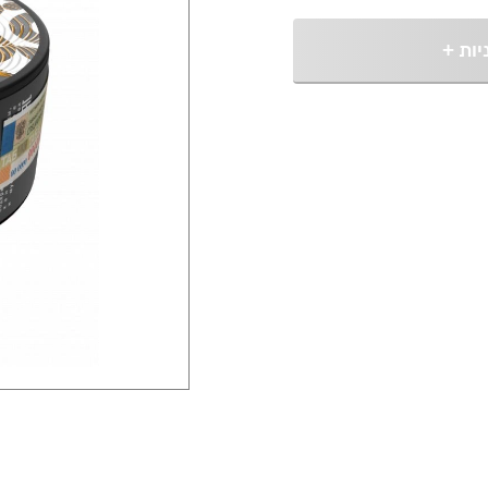
יות
+