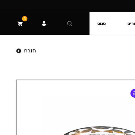
1
רים
סנוס
חזרה