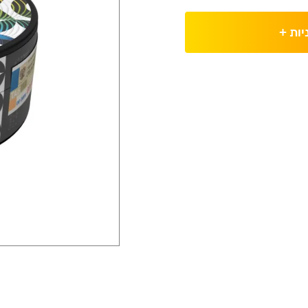
יות
+