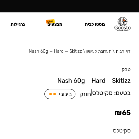
גוסטו לבית
מבצעים
נרגילות
דף הבית
\
תערובת לעישון
\
Nash 60g — Hard — Skitlzz
טבק
Nash 60g – Hard – Skitlzz
בטעם:
סקיטלס
|
חוזק
בינוני
₪
65
סקיטלס