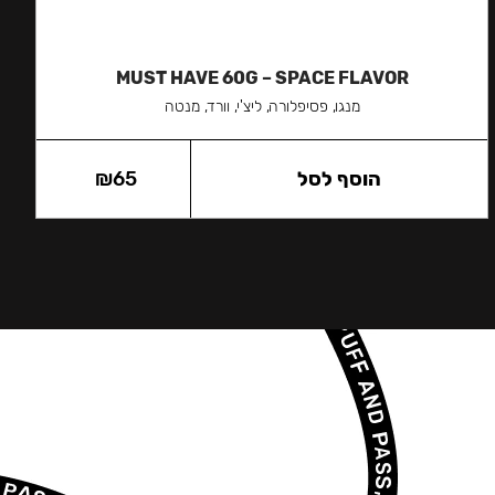
MUST HAVE 60G – SPACE FLAVOR
מנגו, פסיפלורה, ליצ'י, וורד, מנטה
הוסף לסל
65
₪