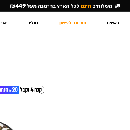
משלוחים
חינם
לכל הארץ בהזמנה מעל ₪449
ראשים
תערובת לעישון
גחלים
אביז