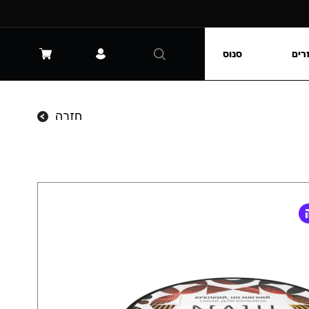
רים
סנוס
חזרה