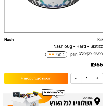
טבק
Nash
Nash 60g – Hard – Skitlzz
בטעם:
סקיטלס
|
חוזק
בינוני
₪
65
-
1
+
הוספה לעגלת קניות
+