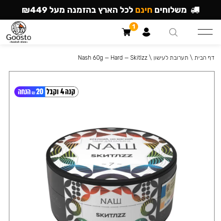
משלוחים
חינם
לכל הארץ בהזמנה מעל ₪449
1
דף הבית
\
תערובת לעישון
\
Nash 60g — Hard — Skitlzz