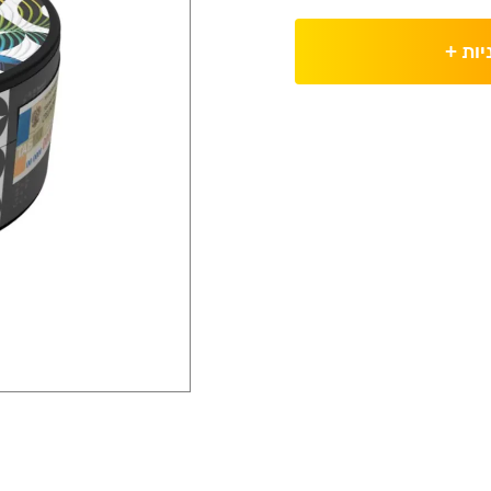
יות
+