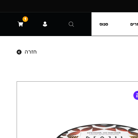
1
רים
סנוס
חזרה