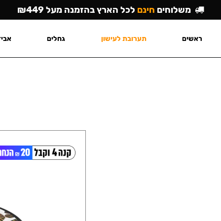
משלוחים
חינם
לכל הארץ בהזמנה מעל ₪449
ראשים
תערובת לעישון
גחלים
אביז