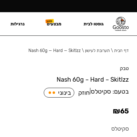
גוסטו לבית
מבצעים
נרגילות
דף הבית
\
תערובת לעישון
\
Nash 60g — Hard — Skitlzz
טבק
Nash 60g – Hard – Skitlzz
בטעם:
סקיטלס
|
חוזק
בינוני
₪
65
סקיטלס