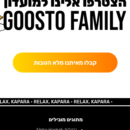
הצטרפו אלינו למועדון
כאן מקבלים יותר — הטבות, עדכונים והפתעות בלעדיות.
קבלו מאיתנו מלא הטבות
 KAPARA •
RELAX, KAPARA •
RELAX, KAPARA •
מתוגים מובילים
נרגילות Alpha Hookah