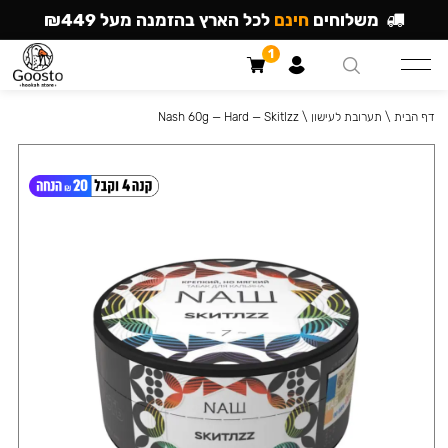
משלוחים
חינם
לכל הארץ בהזמנה מעל ₪449
1
דף הבית
\
תערובת לעישון
\
Nash 60g — Hard — Skitlzz