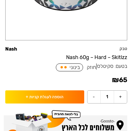
טבק
Nash
Nash 60g – Hard – Skitlzz
בטעם:
סקיטלס
|
חוזק
בינוני
₪
65
-
1
+
הוספה לעגלת קניות
+