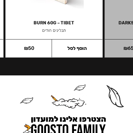
BURN 60G – TIBET
DARKS
תבלינים הודים
6
₪
הוסף לסל
50
₪
הצטרפו אלינו למועדון