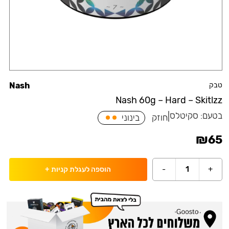
טבק
Nash
Nash 60g – Hard – Skitlzz
בטעם:
סקיטלס
|
חוזק
בינוני
₪
65
-
1
+
הוספה לעגלת קניות
+