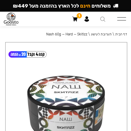
משלוחים
חינם
לכל הארץ בהזמנה מעל ₪449
1
דף הבית
\
תערובת לעישון
\
Nash 60g — Hard — Skitlzz