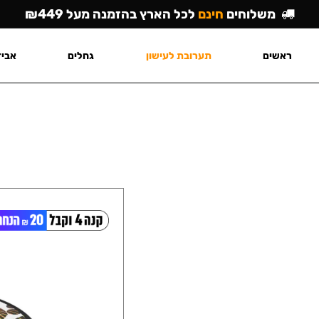
משלוחים
חינם
לכל הארץ בהזמנה מעל ₪449
ראשים
תערובת לעישון
גחלים
אביז