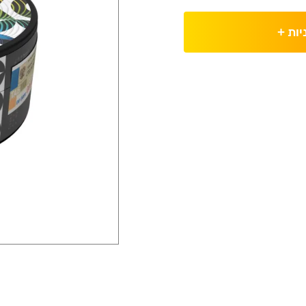
יות
+