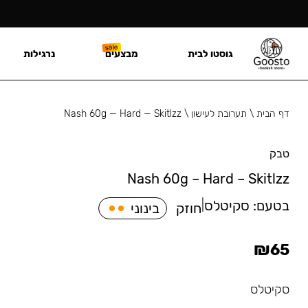
גוסטו לבית
מבצעים
נרגילות
דף הבית
\
תערובת לעישון
\
Nash 60g — Hard — Skitlzz
טבק
Nash 60g – Hard – Skitlzz
בטעם:
סקיטלס
|
חוזק
בינוני
₪
65
סקיטלס