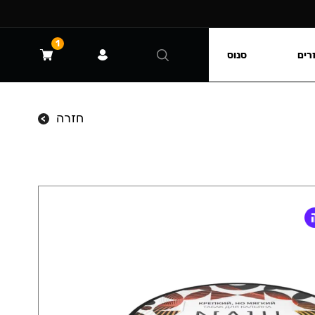
1
רים
סנוס
חזרה