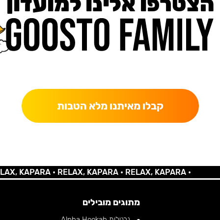
הצטרפו אלינו למועדון
כאן מקבלים יותר — הטבות, עדכונים והפתעות בלעדיות.
קבלו מאיתנו מלא הטבות
 KAPARA •
RELAX, KAPARA •
RELAX, KAPARA •
מתוגים מובילים
נרגילות Alpha Hookah