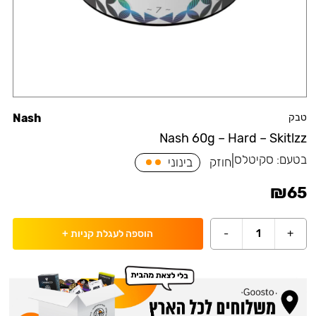
טבק
Nash
Nash 60g – Hard – Skitlzz
בטעם:
סקיטלס
|
חוזק
בינוני
₪
65
-
1
+
הוספה לעגלת קניות
+