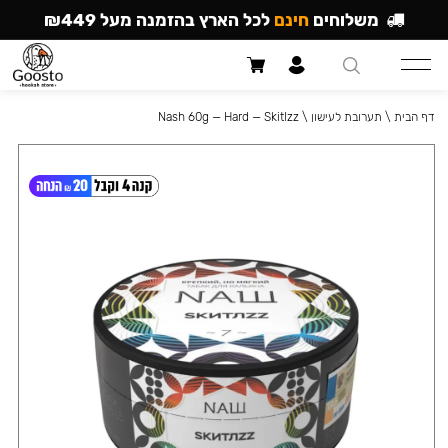
משלוחים
חינם
לכל הארץ בהזמנה מעל ₪449
דף הבית
\
תערובת לעישון
\
Nash 60g — Hard — Skitlzz