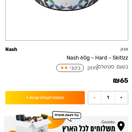
טבק
Nash
Nash 60g – Hard – Skitlzz
בטעם:
סקיטלס
|
חוזק
בינוני
₪
65
-
1
+
הוספה לעגלת קניות
+