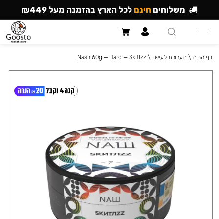
משלוחים
חינם
לכל הארץ בהזמנה מעל ₪449
דף הבית
\
תערובת לעישון
\
Nash 60g — Hard — Skitlzz