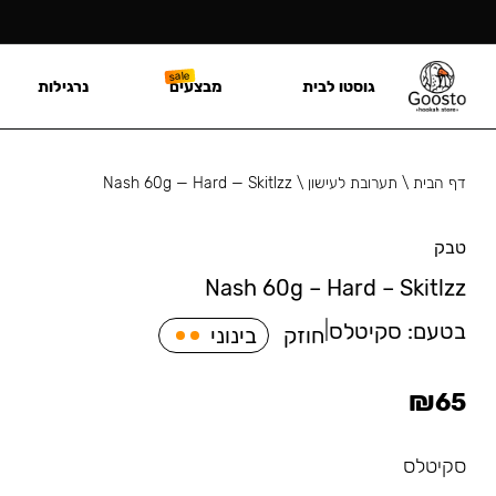
גוסטו לבית
מבצעים
נרגילות
דף הבית
\
תערובת לעישון
\
Nash 60g — Hard — Skitlzz
טבק
Nash 60g – Hard – Skitlzz
בטעם:
סקיטלס
|
חוזק
בינוני
₪
65
סקיטלס