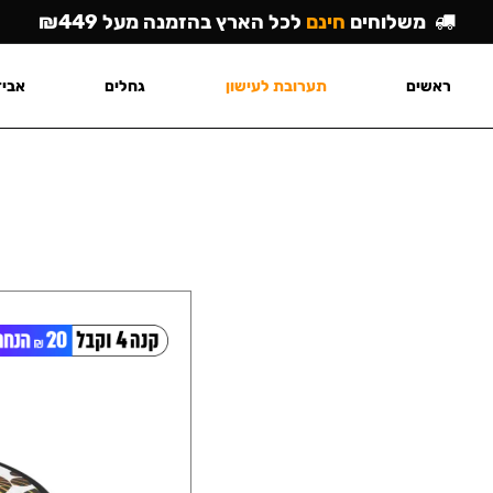
משלוחים
חינם
לכל הארץ בהזמנה מעל ₪449
ראשים
תערובת לעישון
גחלים
אביז