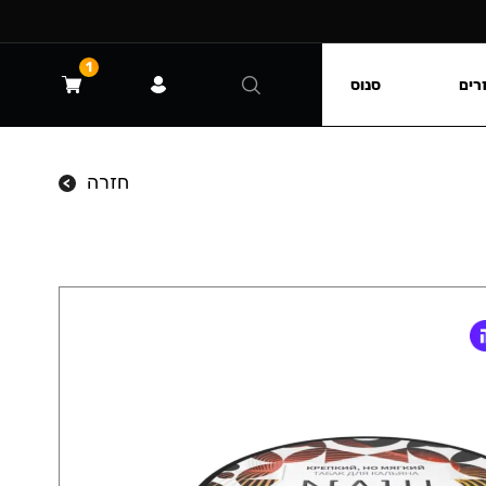
1
רים
סנוס
חזרה