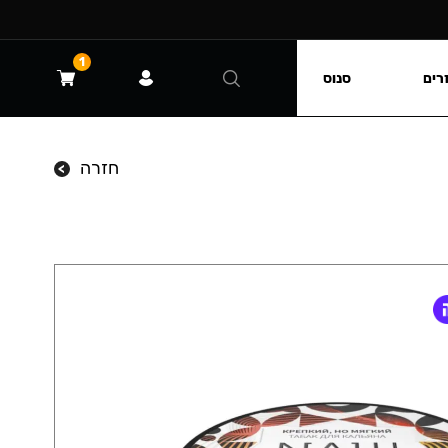
1
רים
סנוס
חזרה