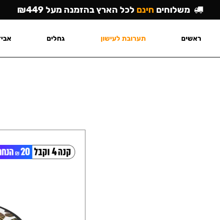
משלוחים
חינם
לכל הארץ בהזמנה מעל ₪449
ראשים
תערובת לעישון
גחלים
אביז