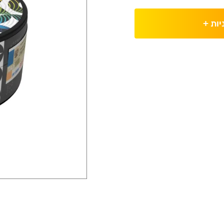
יות
+