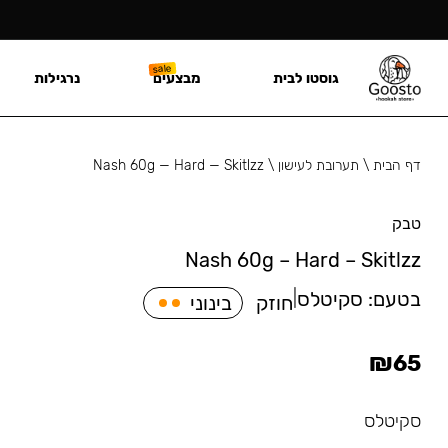
גוסטו לבית
מבצעים
נרגילות
דף הבית
\
תערובת לעישון
\
Nash 60g — Hard — Skitlzz
טבק
Nash 60g – Hard – Skitlzz
בטעם:
סקיטלס
|
חוזק
בינוני
₪
65
סקיטלס