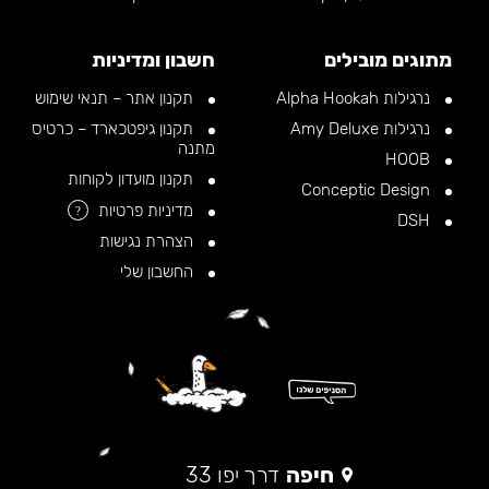
מתוגים מובילים
חשבון ומדיניות
נרגילות Alpha Hookah
תקנון אתר – תנאי שימוש
נרגילות Amy Deluxe
תקנון גיפטכארד – כרטיס
מתנה
HOOB
תקנון מועדון לקוחות
Conceptic Design
מדיניות פרטיות
?
DSH
הצהרת נגישות
החשבון שלי
חיפה
דרך יפו 33