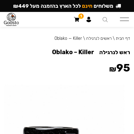
משלוחים
חינם
לכל הארץ בהזמנה מעל ₪449
1
דף הבית
\
ראשים לנרגילה
\
Oblako — Killer
Oblako – Killer
ראש לנרגילה
95
₪