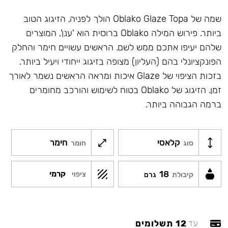
שמה של Oblako Glaze Topa הולך לפניה, הזיגוג הטוב
ביותר. פירוש המילה Oblako ברוסית הוא 'ענן', המוצרים
שלהם יעיפו אתכם ממש לשם. הראשים עשויים חימר והחלק
הפונקציונלי בהם (העליון) מצופה בזיגוג ייחודי ויעיל ביותר.
בזכות הציפוי של Glaze איכות ומראה הראשים נשמר לאורך
זמן. הזיגוג של Oblako בטוח לשימוש והורכב מחומרים
ברמה הגבוהה ביותר.
קלאסי
חימר
סוג
חומר
18
קרמי
ציפוי
קיבולת
גרם
12 תשלומים
עד