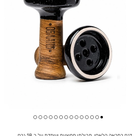
דגם במראה קלאסי, תכולתו ממוצעת ועומדת על כ 18 גרם,