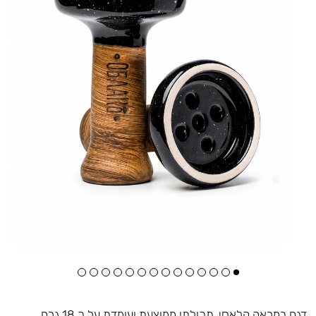
דגם במראה קלאסי, תכולתו ממוצעת ועומדת על כ 18 גרם,