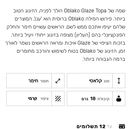
שמה של Oblako Glaze Topa הולך לפניה, הזיגוג הטוב
ביותר. פירוש המילה Oblako ברוסית הוא 'ענן', המוצרים
שלהם יעיפו אתכם ממש לשם. הראשים עשויים חימר והחלק
הפונקציונלי בהם (העליון) מצופה בזיגוג ייחודי ויעיל ביותר.
בזכות הציפוי של Glaze איכות ומראה הראשים נשמר לאורך
זמן. הזיגוג של Oblako בטוח לשימוש והורכב מחומרים
ברמה הגבוהה ביותר.
קלאסי
חימר
סוג
חומר
18
קרמי
ציפוי
קיבולת
גרם
12 תשלומים
עד