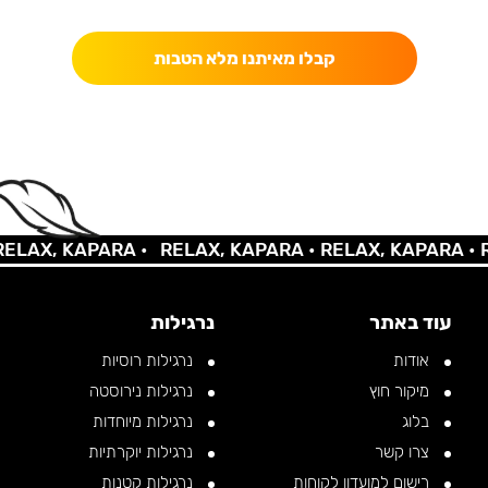
כאן מקבלים יותר — הטבות, עדכונים והפתעות בלעדיות.
קבלו מאיתנו מלא הטבות
AX, KAPARA •
RELAX, KAPARA •
RELAX, KAPARA •
REL
עוד באתר
נרגילות
אודות
נרגילות רוסיות
מיקור חוץ
נרגילות נירוסטה
בלוג
נרגילות מיוחדות
צרו קשר
נרגילות יוקרתיות
רישום למועדון לקוחות
נרגילות קטנות