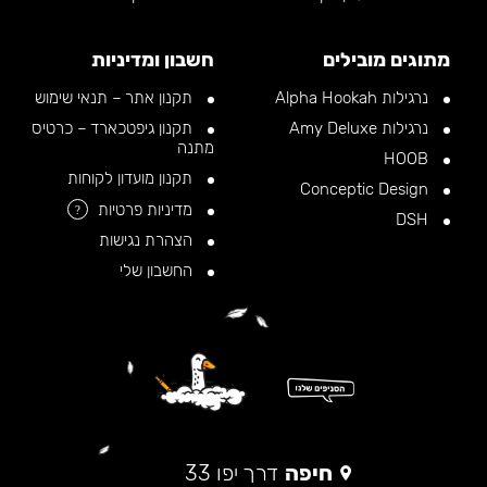
מתוגים מובילים
חשבון ומדיניות
נרגילות Alpha Hookah
תקנון אתר – תנאי שימוש
נרגילות Amy Deluxe
תקנון גיפטכארד – כרטיס
מתנה
HOOB
תקנון מועדון לקוחות
Conceptic Design
מדיניות פרטיות
?
DSH
הצהרת נגישות
החשבון שלי
חיפה
דרך יפו 33