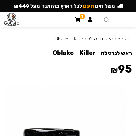
משלוחים
חינם
לכל הארץ בהזמנה מעל ₪449
1
דף הבית
\
ראשים לנרגילה
\
Oblako — Killer
Oblako – Killer
ראש לנרגילה
95
₪