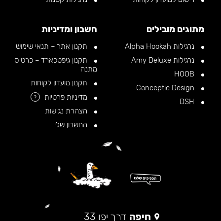
מתוגים מובילים
חשבון ומדיניות
נרגילות Alpha Hookah
תקנון אתר – תנאי שימוש
נרגילות Amy Deluxe
תקנון גיפטכארד – כרטיס
מתנה
HOOB
תקנון מועדון לקוחות
Conceptic Design
מדיניות פרטיות
?
DSH
הצהרת נגישות
החשבון שלי
חיפה
דרך יפו 33