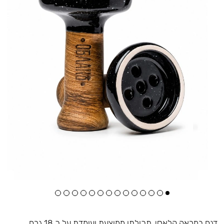
דגם במראה קלאסי, תכולתו ממוצעת ועומדת על כ 18 גרם,