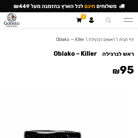
משלוחים
חינם
לכל הארץ בהזמנה מעל ₪449
1
דף הבית
\
ראשים לנרגילה
\
Oblako — Killer
Oblako – Killer
ראש לנרגילה
95
₪