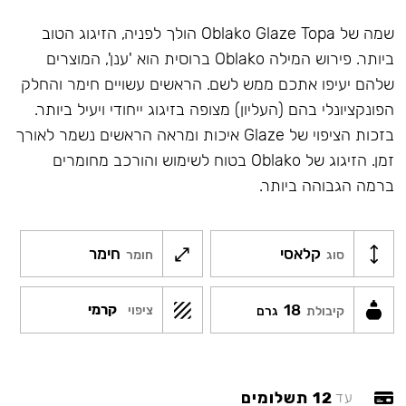
שמה של Oblako Glaze Topa הולך לפניה, הזיגוג הטוב
ביותר. פירוש המילה Oblako ברוסית הוא 'ענן', המוצרים
שלהם יעיפו אתכם ממש לשם. הראשים עשויים חימר והחלק
הפונקציונלי בהם (העליון) מצופה בזיגוג ייחודי ויעיל ביותר.
בזכות הציפוי של Glaze איכות ומראה הראשים נשמר לאורך
זמן. הזיגוג של Oblako בטוח לשימוש והורכב מחומרים
ברמה הגבוהה ביותר.
קלאסי
חימר
סוג
חומר
18
קרמי
ציפוי
קיבולת
גרם
12 תשלומים
עד