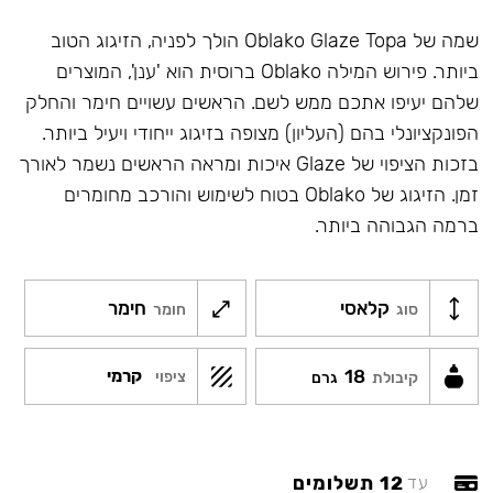
שמה של Oblako Glaze Topa הולך לפניה, הזיגוג הטוב
ביותר. פירוש המילה Oblako ברוסית הוא 'ענן', המוצרים
שלהם יעיפו אתכם ממש לשם. הראשים עשויים חימר והחלק
הפונקציונלי בהם (העליון) מצופה בזיגוג ייחודי ויעיל ביותר.
בזכות הציפוי של Glaze איכות ומראה הראשים נשמר לאורך
זמן. הזיגוג של Oblako בטוח לשימוש והורכב מחומרים
ברמה הגבוהה ביותר.
קלאסי
חימר
סוג
חומר
18
קרמי
ציפוי
קיבולת
גרם
12 תשלומים
עד