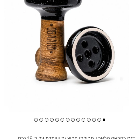
דגם במראה קלאסי, תכולתו ממוצעת ועומדת על כ 18 גרם,