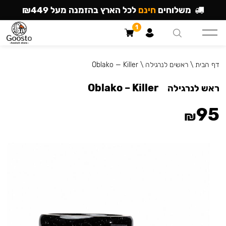
משלוחים
חינם
לכל הארץ בהזמנה מעל ₪449
1
דף הבית
\
ראשים לנרגילה
\
Oblako — Killer
Oblako – Killer
ראש לנרגילה
95
₪