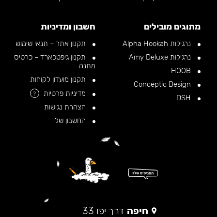
מתוגים מובילים
חשבון ומדיניות
נרגילות Alpha Hookah
תקנון אתר – תנאי שימוש
נרגילות Amy Deluxe
תקנון גיפטכארד – כרטיס
מתנה
HOOB
תקנון מועדון לקוחות
Conceptic Design
מדיניות פרטיות
?
DSH
הצהרת נגישות
החשבון שלי
חיפה
דרך יפו 33