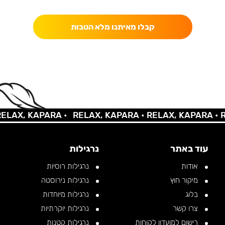
כאן מקבלים יותר — הטבות, עדכונים והפתעות בלעדיות.
קבלו מאיתנו מלא הטבות
AX, KAPARA •
RELAX, KAPARA •
RELAX, KAPARA •
REL
עוד באתר
נרגילות
אודות
נרגילות רוסיות
מיקור חוץ
נרגילות נירוסטה
בלוג
נרגילות מיוחדות
צרו קשר
נרגילות יוקרתיות
רישום למועדון לקוחות
נרגילות קטנות