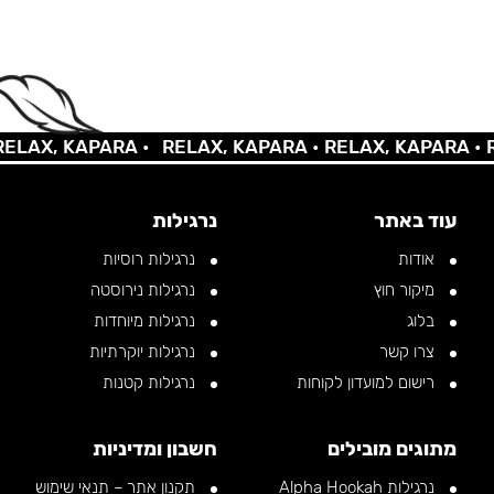
AX, KAPARA •
RELAX, KAPARA •
RELAX, KAPARA •
REL
עוד באתר
נרגילות
אודות
נרגילות רוסיות
מיקור חוץ
נרגילות נירוסטה
בלוג
נרגילות מיוחדות
צרו קשר
נרגילות יוקרתיות
רישום למועדון לקוחות
נרגילות קטנות
מתוגים מובילים
חשבון ומדיניות
נרגילות Alpha Hookah
תקנון אתר – תנאי שימוש