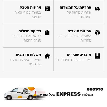
אחריות על המשלוח
אריזות הטבק
אחריות מלאה על
במארז מקורי וסגור
המשלוח
הרמטי
אריזות מוצרים
בדיקת משלוח
המוצרים ארוזים באריזות
כל אריזה נבדקת ע"י
מקוריות
מנהל החנות
מוצרים שבירים
משלוח עד הבית
נארזים בקפידה ומרופדים
המארז מגיע עד הדלת
של הבית