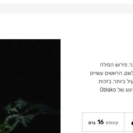
הטוב ביותר. פירוש המילה
ש לשם. הראשים עשויים
יל ביותר. בזכות
הציפוי של Glaze איכות ומראה הראשים נשמר לאורך זמן. הזיגוג של Oblako
16
קיבולת
גרם