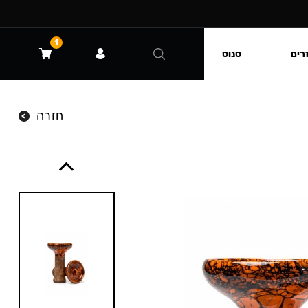
1
רים
סנוס
חזרה