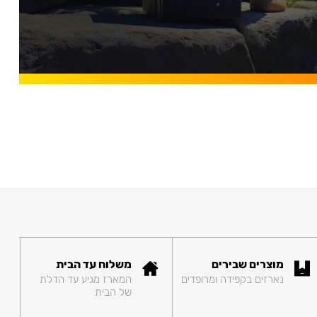
מוצרים שבירים
משלוח עד הבית
נארזים בקפידה ומרופדים
המארז מגיע עד הדלת
של הבית