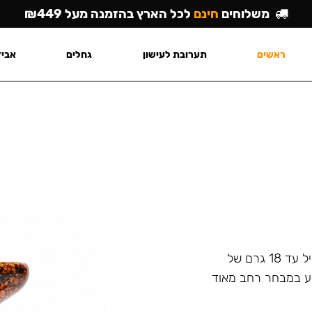
משלוחים
חינם
לכל הארץ בהזמנה מעל ₪449
ראשים
תערובת לעישון
גחלים
אביז
הראש מתאים לעישון יומיומי קבוצתי או אינדיבדואלי, יכול להכיל עד 18 גרם של
יע במבחר רחב מאוד