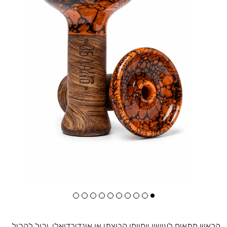
הראש מתאים לעישון יומיומי קבוצתי או אינדיבדואלי, יכול להכיל