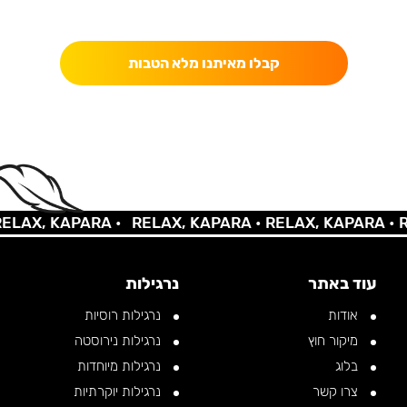
כאן מקבלים יותר — הטבות, עדכונים והפתעות בלעדיות.
קבלו מאיתנו מלא הטבות
AX, KAPARA •
RELAX, KAPARA •
RELAX, KAPARA •
REL
עוד באתר
נרגילות
אודות
נרגילות רוסיות
מיקור חוץ
נרגילות נירוסטה
בלוג
נרגילות מיוחדות
צרו קשר
נרגילות יוקרתיות