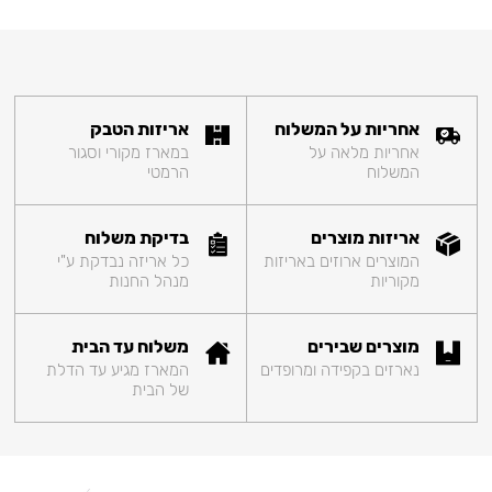
אחריות על המשלוח
אריזות הטבק
אחריות מלאה על
במארז מקורי וסגור
המשלוח
הרמטי
אריזות מוצרים
בדיקת משלוח
המוצרים ארוזים באריזות
כל אריזה נבדקת ע"י
מקוריות
מנהל החנות
מוצרים שבירים
משלוח עד הבית
נארזים בקפידה ומרופדים
המארז מגיע עד הדלת
של הבית