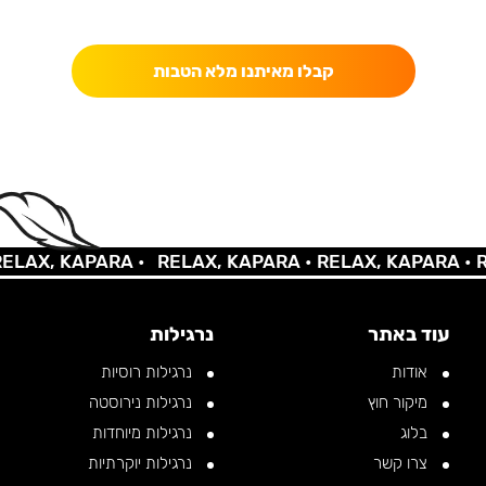
כאן מקבלים יותר — הטבות, עדכונים והפתעות בלעדיות.
קבלו מאיתנו מלא הטבות
AX, KAPARA •
RELAX, KAPARA •
RELAX, KAPARA •
REL
עוד באתר
נרגילות
אודות
נרגילות רוסיות
מיקור חוץ
נרגילות נירוסטה
בלוג
נרגילות מיוחדות
צרו קשר
נרגילות יוקרתיות