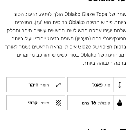
שמה של Oblako Glaze Topa הולך לפניה, הזיגוג הטוב
ביותר. פירוש המילה Oblako ברוסית הוא 'ענן', המוצרים
שלהם יעיפו אתכם ממש לשם. הראשים עשויים חימר והחלק
הפונקציונלי בהם (העליון) מצופה בזיגוג ייחודי ויעיל ביותר.
בזכות הציפוי של Glaze איכות ומראה הראשים נשמר לאורך
זמן. הזיגוג של Oblako בטוח לשימוש והורכב מחומרים
ברמה הגבוהה ביותר.
פאנל
חימר
סוג
חומר
16
קרמי
ציפוי
קיבולת
גרם