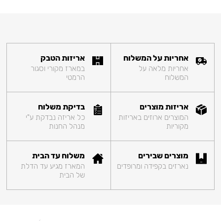
אחריות על המשלוח
אריזות הטבק
אחריות מלאה על
במארז מקורי וסגור
המשלוח
הרמטי
אריזות מוצרים
בדיקת משלוח
המוצרים ארוזים באריזות
כל אריזה נבדקת ע"י
מקוריות
מנהל החנות
מוצרים שבירים
משלוח עד הבית
נארזים בקפידה ומרופדים
המארז מגיע עד הדלת
של הבית