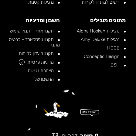
רישום למועדון לקוחות
נרגילות קטנות
מתוגים מובילים
חשבון ומדיניות
נרגילות Alpha Hookah
תקנון אתר – תנאי שימוש
נרגילות Amy Deluxe
תקנון גיפטכארד – כרטיס
מתנה
HOOB
תקנון מועדון לקוחות
Conceptic Design
מדיניות פרטיות
?
DSH
הצהרת נגישות
החשבון שלי
חיפה
דרך יפו 33