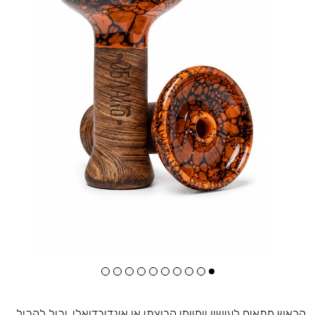
הראש מתאים לעישון יומיומי קבוצתי או אינדיבדואלי, יכול להכיל