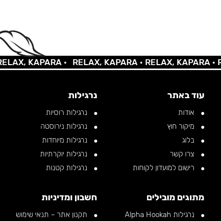
AX, KAPARA •
RELAX, KAPARA •
RELAX, KAPARA •
REL
עוד באתר
נרגילות
אודות
נרגילות רוסיות
מיקור חוץ
נרגילות נירוסטה
בלוג
נרגילות מיוחדות
צרו קשר
נרגילות יוקרתיות
רישום למועדון לקוחות
נרגילות קטנות
מתוגים מובילים
חשבון ומדיניות
נרגילות Alpha Hookah
תקנון אתר – תנאי שימוש