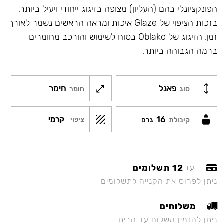
הפונקציונלי בהם (העליון) מצופה בזיגוג ייחודי ויעיל ביותר.
בזכות הציפוי של Glaze איכות ומראה הראשים נשמר לאורך
זמן. הזיגוג של Oblako בטוח לשימוש והורכב מחומרים
ברמה הגבוהה ביותר.
פאנל
חימר
סוג
חומר
16
קרמי
ציפוי
קיבולת
גרם
12 תשלומים
עד
ניתן לפרוס את הקנייה לתשלומים
משלוחים
ניתן להזמין משלוח עד הבית