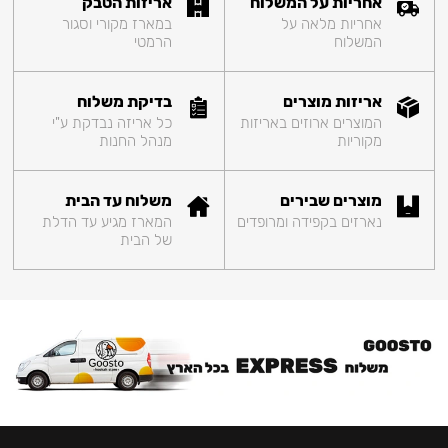
אחריות על המשלוח
אריזות הטבק
אחריות מלאה על
במארז מקורי וסגור
המשלוח
הרמטי
אריזות מוצרים
בדיקת משלוח
המוצרים ארוזים באריזות
כל אריזה נבדקת ע"י
מקוריות
מנהל החנות
מוצרים שבירים
משלוח עד הבית
נארזים בקפידה ומרופדים
המארז מגיע עד הדלת
של הבית