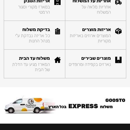
אחריות על המשלוח
אריזות הטבק
אחריות מלאה על
במארז מקורי וסגור
המשלוח
הרמטי
אריזות מוצרים
בדיקת משלוח
המוצרים ארוזים באריזות
כל אריזה נבדקת ע"י
מקוריות
מנהל החנות
מוצרים שבירים
משלוח עד הבית
נארזים בקפידה ומרופדים
המארז מגיע עד הדלת
של הבית