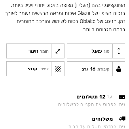
הפונקציונלי בהם (העליון) מצופה בזיגוג ייחודי ויעיל ביותר.
בזכות הציפוי של Glaze איכות ומראה הראשים נשמר לאורך
זמן. הזיגוג של Oblako בטוח לשימוש והורכב מחומרים
ברמה הגבוהה ביותר.
פאנל
חימר
סוג
חומר
16
קרמי
ציפוי
קיבולת
גרם
12 תשלומים
עד
ניתן לפרוס את הקנייה לתשלומים
משלוחים
ניתן להזמין משלוח עד הבית