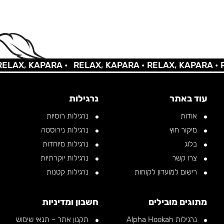
AX, KAPARA •
RELAX, KAPARA •
RELAX, KAPARA •
REL
עוד באתר
נרגילות
אודות
נרגילות רוסיות
מיקור חוץ
נרגילות נירוסטה
בלוג
נרגילות מיוחדות
צרו קשר
נרגילות יוקרתיות
רישום למועדון לקוחות
נרגילות קטנות
מתוגים מובילים
חשבון ומדיניות
נרגילות Alpha Hookah
תקנון אתר – תנאי שימוש