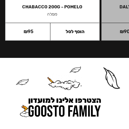
CHABACCO 200G – POMELO
DAL
פומלה
9
₪
הוסף לסל
95
₪
הצטרפו אלינו למועדון
כאן מקבלים יותר — הטבות, עדכונים והפתעות בלעדיות.