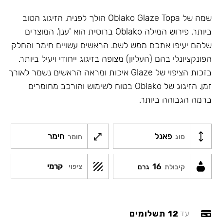
שמה של Oblako Glaze Topa הולך לפניה, הזיגוג הטוב
ביותר. פירוש המילה Oblako ברוסית הוא 'ענן', המוצרים
שלהם יעיפו אתכם ממש לשם. הראשים עשויים חימר והחלק
הפונקציונלי בהם (העליון) מצופה בזיגוג ייחודי ויעיל ביותר.
בזכות הציפוי של Glaze איכות ומראה הראשים נשמר לאורך
זמן. הזיגוג של Oblako בטוח לשימוש והורכב מחומרים
ברמה הגבוהה ביותר.
פאנל
חימר
סוג
חומר
16
קרמי
ציפוי
קיבולת
גרם
12 תשלומים
עד