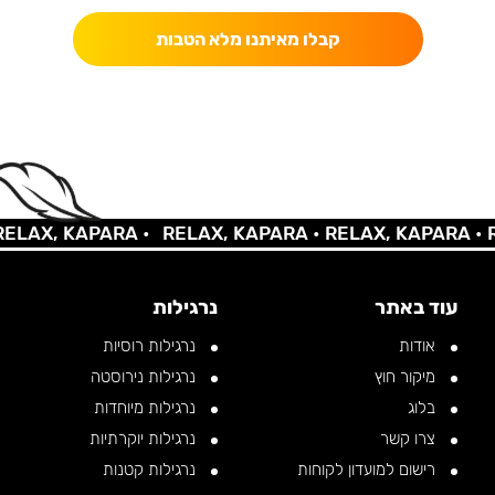
קבלו מאיתנו מלא הטבות
AX, KAPARA •
RELAX, KAPARA •
RELAX, KAPARA •
REL
עוד באתר
נרגילות
אודות
נרגילות רוסיות
מיקור חוץ
נרגילות נירוסטה
בלוג
נרגילות מיוחדות
צרו קשר
נרגילות יוקרתיות
רישום למועדון לקוחות
נרגילות קטנות