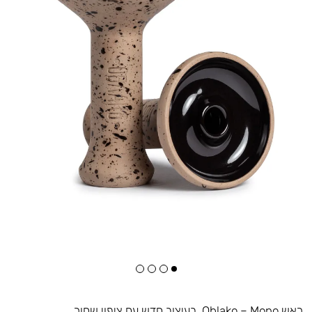
ראש Oblako – Mono. בעיצוב חדש עם ציפוי שחור.