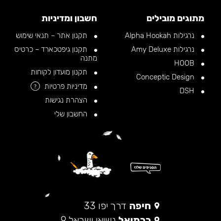
מתוגים מובילים
חשבון ומדיניות
נרגילות Alpha Hookah
תקנון אתר – תנאי שימוש
נרגילות Amy Deluxe
תקנון גיפטכארד – כרטיס
מתנה
HOOB
תקנון מועדון לקוחות
Conceptic Design
מדיניות פרטיות
?
DSH
הצהרת נגישות
החשבון שלי
חיפה
דרך יפו 33
כרמיאל
נשיאי ישראל 9