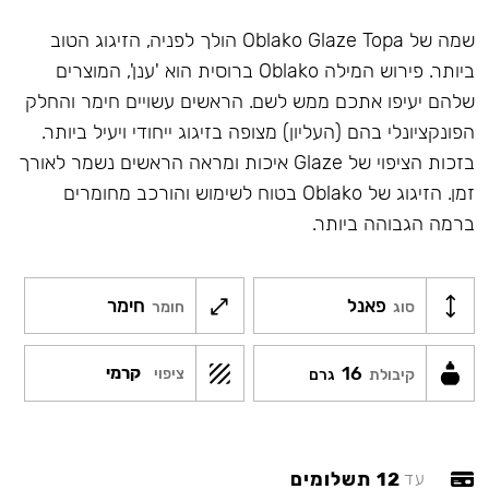
שמה של Oblako Glaze Topa הולך לפניה, הזיגוג הטוב
ביותר. פירוש המילה Oblako ברוסית הוא 'ענן', המוצרים
שלהם יעיפו אתכם ממש לשם. הראשים עשויים חימר והחלק
הפונקציונלי בהם (העליון) מצופה בזיגוג ייחודי ויעיל ביותר.
בזכות הציפוי של Glaze איכות ומראה הראשים נשמר לאורך
זמן. הזיגוג של Oblako בטוח לשימוש והורכב מחומרים
ברמה הגבוהה ביותר.
פאנל
חימר
סוג
חומר
16
קרמי
ציפוי
קיבולת
גרם
12 תשלומים
עד