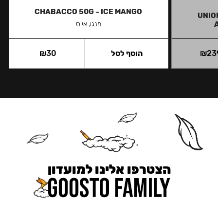
CHABACCO 50G – ICE MANGO
UNION
מנגו, אייס
23
₪
הוסף לסל
30
₪
הצטרפו אלינו למועדון
כאן מקבלים יותר — הטבות, עדכונים והפתעות בלעדיות.