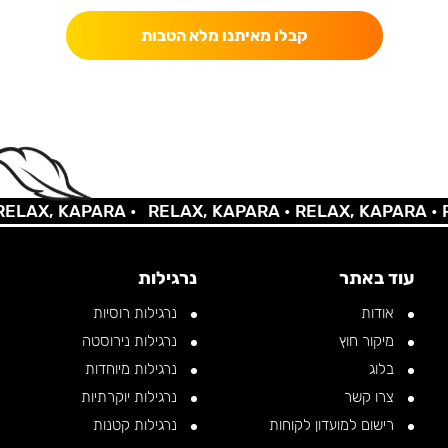
קבלו מאיתנו מלא הטבות
AX, KAPARA •
RELAX, KAPARA •
RELAX, KAPARA •
REL
עוד באתר
נרגילות
אודות
נרגילות רוסיות
מיקור חוץ
נרגילות נירוסטה
בלוג
נרגילות מיוחדות
צרו קשר
נרגילות יוקרתיות
רישום למועדון לקוחות
נרגילות קטנות