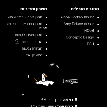
מתוגים מובילים
חשבון ומדיניות
נרגילות Alpha Hookah
תקנון אתר – תנאי שימוש
נרגילות Amy Deluxe
תקנון גיפטכארד – כרטיס
מתנה
HOOB
תקנון מועדון לקוחות
Conceptic Design
מדיניות פרטיות
?
DSH
הצהרת נגישות
החשבון שלי
חיפה
דרך יפו 33
כרמיאל
נשיאי ישראל 9