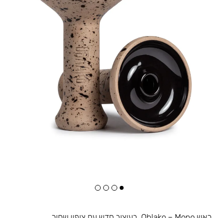
ראש Oblako – Mono. בעיצוב חדש עם ציפוי שחור.